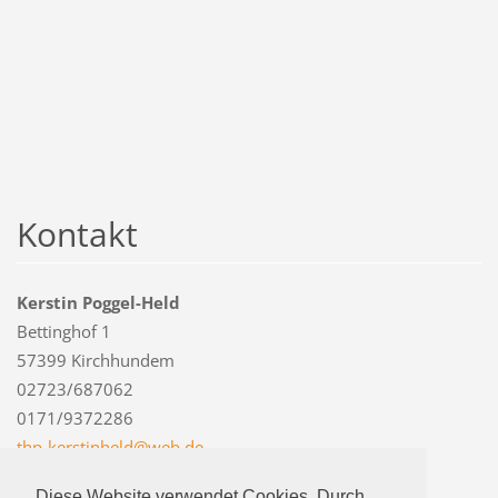
Kontakt
Kerstin Poggel-Held
Bettinghof 1
57399 Kirchhundem
02723/687062
0171/9372286
thp-kers
tinheld@
web.de
Diese Website verwendet Cookies. Durch