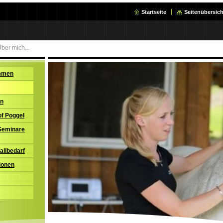
Startseite
Seitenübersich
ber mich...
ommen
en
of Poggel
 Seminare
tallbedarf
ionen