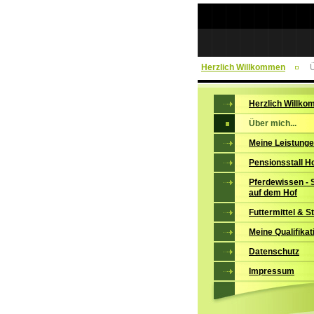
Herzlich Willkommen
Ü
Herzlich Willk
Über mich...
Meine Leistung
Pensionsstall H
Pferdewissen -
auf dem Hof
Futtermittel & S
Meine Qualifikat
Datenschutz
Impressum