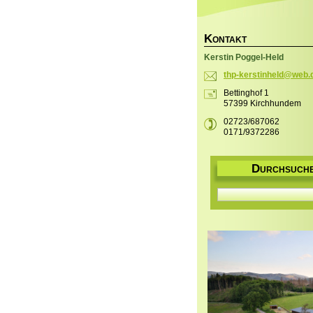
K
ONTAKT
Kerstin Poggel-Held
thp-kers
tinheld@
web.
Bettinghof 1
57399 Kirchhundem
02723/687062
0171/9372286
D
URCHSUCH