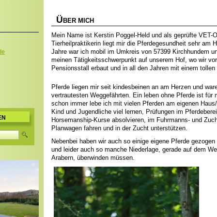
Ü
BER MICH
Mein Name ist Kerstin Poggel-Held und als geprüfte VET-
Tierheilpraktikerin liegt mir die Pferdegesundheit sehr am
Jahre war ich mobil im Umkreis von 57399 Kirchhundem un
de
meinen Tätigkeitsschwerpunkt auf unserem Hof, wo wir vo
Pensionsstall erbaut und in all den Jahren mit einem tollen
Pferde liegen mir seit kindesbeinen an am Herzen und wa
vertrautesten Weggefährten. Ein leben ohne Pferde ist für m
schon immer lebe ich mit vielen Pferden am eigenen Haus/H
Kind und Jugendliche viel lernen, Prüfungen im Pferdebere
EN
Horsemanship-Kurse absolvieren, im Fuhrmanns- und Zuch
Planwagen fahren und in der Zucht unterstützen.
Nebenbei haben wir auch so einige eigene Pferde gezogen 
und leider auch so manche Niederlage, gerade auf dem W
Arabern, überwinden müssen.